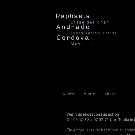
Raphaela
Stage designer
Andrade
Installation artist
Cordova
Musician
Works
Music
About
Wenn du leidest bist du schön
Do. 05.07. / Sa. 07.07. 21 Uhr, Thalia i
Ein junger israelischer Künstler emig