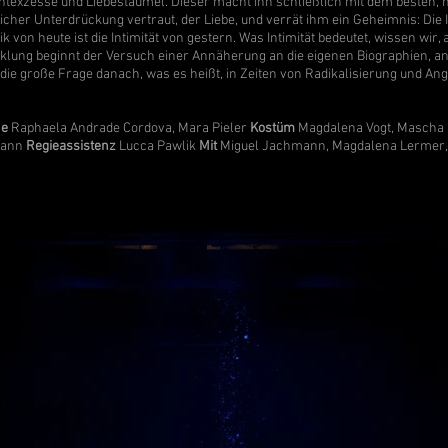
texzesse und Liebestaumel. Dieser macht ihn schließlich mit dem besten, h
her Unterdrückung vertraut, der Liebe, und verrät ihm ein Geheimnis: Die In
on heute ist die Intimität von gestern. Was Intimität bedeutet, wissen wir, a
cklung beginnt der Versuch einer Annäherung an die eigenen Biographien, a
 die große Frage danach, was es heißt, in Zeiten von Radikalisierung und A
ne
Raphaela Andrade Cordova, Mara Pieler
Kostüm
Magdalena Vogt, Mascha
mann
Regieassistenz
Lucca Pawlik
Mit
Miguel Jachmann, Magdalena Lermer, 