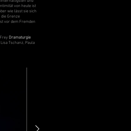
interhältigsten und
timität von heute ist
ber wie lässt sie sich
n die Grenze
ngst vor dem Fremden
 Frey
Dramaturgie
Lisa Tschanz, Paula