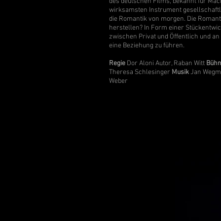
des deutschen Films, bekannt für Mach
wirksamsten Instrument gesellschaftlic
die Romantik von morgen. Die Romantik v
herstellen? In Form einer Stückentwi
zwischen Privat und Öffentlich und an
eine Beziehung zu führen.
Regie
Dor Aloni Autor, Raban Witt
Büh
Theresa Schlesinger
Musik
Jan Weg
Weber