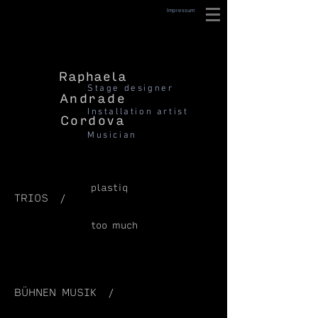
Impressum
Raphaela
Stage designer
Andrade
Installation artist
Cordova
Musician
plastiq
TRIOS /
too much
BÜHNEN MUSIK /