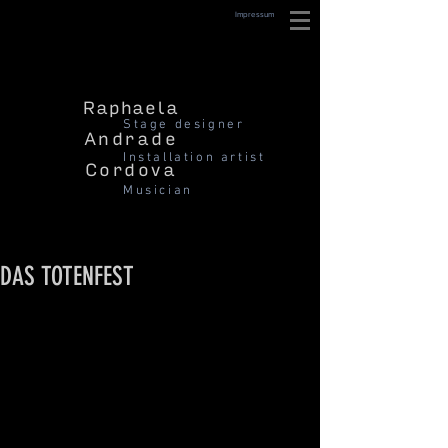
Impressum
Raphaela
Stage designer
Andrade
Installation artist
Cordova
Musician
DAS TOTENFEST