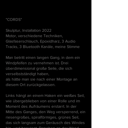
"CORDS"
Skulptur, Installation 2022
Motor, verschiedene Techniken,
Glasfaserschlauch, Epoxidharz, 3 Audio
Tracks, 3 Bluetooth Kanäle, meine Stimme
Man betritt einen langen Gang, in dem ein
Windpfeifen zu vernehmen ist. Drei
überdimensional große Seile, die sich
verselbstständigt haben,
als hätte man sie nach einer Montage an
diesem Ort zurückgelassen.
Links hängt an einem Haken ein weißes Seil,
wie übergeblieben von einer Rolle und im
Moment des Aufräumens erstarrt. In der
Mitte des Ganges, den Weg versperrend, ein
riesengroßes, spiralförmiges, grünes Seil,
das sich langsam zum Geräusch des Windes