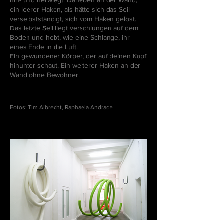
hin- und herwiegt. Daneben an der Wand,
ein leerer Haken, als hätte sich das Seil
verselbstständigt, sich vom Haken gelöst.
Das letzte Seil liegt verschlungen auf dem
Boden und hebt, wie eine Schlange, ihr
eines Ende in die Luft.
Ein gewundener Körper, der auf deinen Kopf
hinunter schaut. Ein weiterer Haken an der
Wand ohne Bewohner.
Fotos: Tim Albrecht, Raphaela Andrade