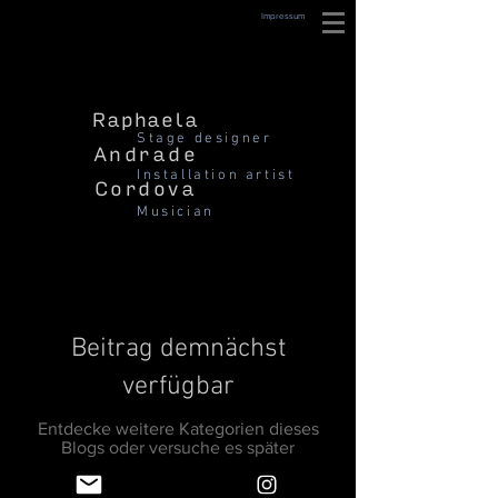
Impressum
Raphaela
Stage designer
Andrade
Installation artist
Cordova
Musician
Beitrag demnächst
verfügbar
Entdecke weitere Kategorien dieses
Blogs oder versuche es später
nochmal.